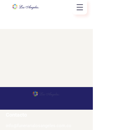
Contacto
i
nfo@funerarialosangeles.com.co