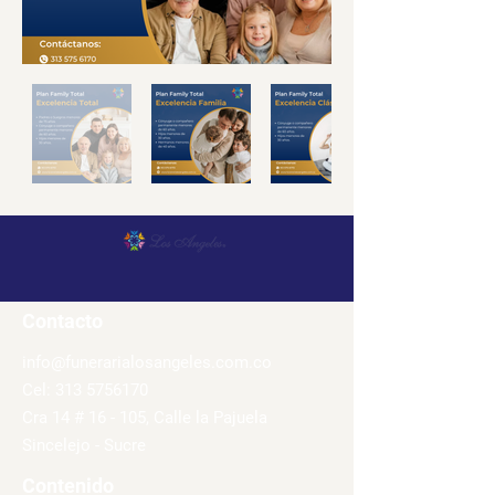
Contacto
i
nfo@funerarialosangeles.com.co
Cel:
313 5756170
Cra 14 # 16 - 105, Calle la Pajuela
Sincelejo - Sucre
Contenido