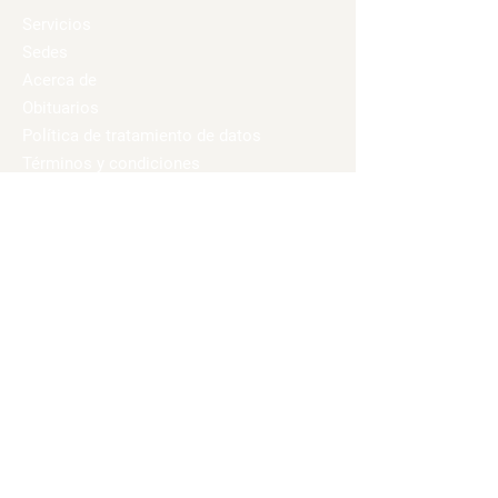
Servicios
Sedes
Acerca de
Obituarios
Política de tratamiento de datos
Términos y condiciones
Trabaja con nosotros
Portal Colaborador
Soy Colaborador
Medios de Pago
Pago Ágil
Portal Afiliados
Puntos SuperGiros
Síguenos en nuestras