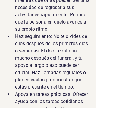
mientras que otras pueden sentir la 
necesidad de regresar a sus 
actividades rápidamente. Permite 
que la persona en duelo avance a 
su propio ritmo.
Haz seguimiento:
 No te olvides de 
ellos después de los primeros días 
o semanas. El dolor continúa 
mucho después del funeral, y tu 
apoyo a largo plazo puede ser 
crucial. Haz llamadas regulares o 
planea visitas para mostrar que 
estás presente en el tiempo.
Apoya en tareas prácticas:
 Ofrecer 
ayuda con las tareas cotidianas 
puede ser invaluable. Cocinar, 
hacer mandados o cuidar de otros 
hijos de la familia puede aliviar 
parte del estrés que acompaña el 